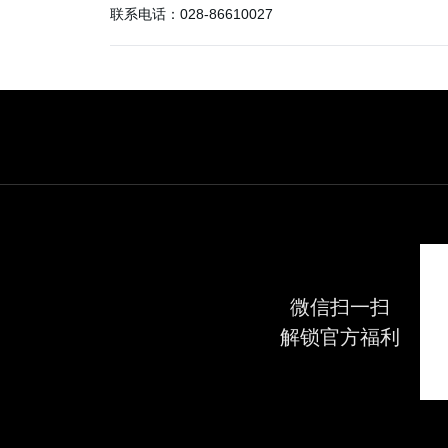
联系电话：
028-86610027
北京汉光
地址：
北京市北京市西城区西单北大街176号1层化妆
联系电话：
010-66013127
大连麦凯乐
地址：
辽宁省辽宁省大连市中山区青泥街57号大连麦
联系电话：
0411-82303089
微信扫一扫
沈阳中兴
解锁官方福利
地址：
辽宁省辽宁省沈阳市和平区太原北街86号科颜
联系电话：
024-31319473