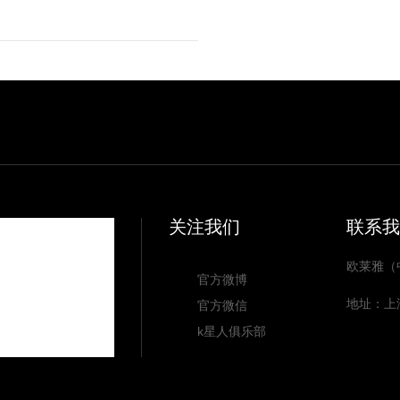
品部科颜氏专柜
凯乐总店化妆品专柜1楼科颜氏专柜
关注我们
联系我
欧莱雅（
官方微博
地址：上
官方微信
氏专柜
k星人俱乐部